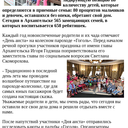
количеству детей, которые
определяются в приемные семьи: 80 процентов мальчиков
и девочек, оставшихся без опеки, обретают свой дом.
Сегодня в Архангельске 565 замещающих семей, в
которых воспитывается 658 ребятишек.
Каждый год новоиспеченные родители и их чада отмечают
«День аиста» на колесном пароходе «Гоголь». Перед началом
речной прогулки участников праздника от имени главы
Архангельска Игоря Годзиша поприветствовала его
заместитель главы по социальным вопросам Светлана
Скоморохова.
- Традиционно в последний
день лета мы проводим
волшебное путешествие на
пароходе-колеснике, где для
самых юных пассажиров будет
создана настоящая сказка.
Уважаемые родители и дети, мы очень рады, что сегодня вы
оставили все свои дела дома и решили отдыхать вместе с
нами.
После напутствий участники «Дня аиста» отправились
исследовать каюты и палубы «Гоголя». Организаторы