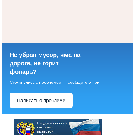
Не убран мусор, яма на
дороге, не горит
фонарь?
Столкнулись с проблемой — сообщите о ней!
Написать о проблеме