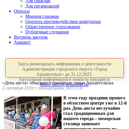
Для граждан
Для организаций
Опросы
Мнения горожан
Оценить противодействие коррупции
Общественное голосование
Публичные слушания
Витрина закупок
Амаркет
Здесь размещалась информация о деятельности
Администрации городского округа «Город
Архангельск» до 31.12.2025.
Актуальная информация и новости находятся:
«День аиста» объединил приемные семьи Архангельска
https://arhcity.gosuslugi.ru/
2 сентября 2019 г. понедельник, 09:15:16
В этом году праздник прошел
в областном центре уже в 12-й
раз. День аиста неслучайно
стал традиционным для
нашего города – поморская
столица занимает
лидирующую позицию по