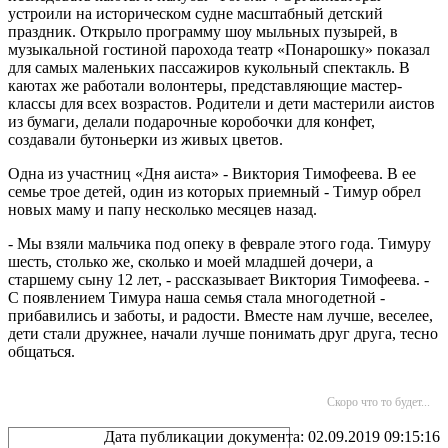
устроили на историческом судне масштабный детский
праздник. Открыло программу шоу мыльных пузырей, в
музыкальной гостиной парохода театр «Понарошку» показал
для самых маленьких пассажиров кукольный спектакль. В
каютах же работали волонтеры, представляющие мастер-
классы для всех возрастов. Родители и дети мастерили аистов
из бумаги, делали подарочные коробочки для конфет,
создавали бутоньерки из живых цветов.
Одна из участниц «Дня аиста» - Виктория Тимофеева. В ее
семье трое детей, один из которых приемный - Тимур обрел
новых маму и папу несколько месяцев назад.
- Мы взяли мальчика под опеку в феврале этого года. Тимуру
шесть, столько же, сколько и моей младшей дочери, а
старшему сыну 12 лет, - рассказывает Виктория Тимофеева. -
С появлением Тимура наша семья стала многодетной -
прибавились и заботы, и радости. Вместе нам лучше, веселее,
дети стали дружнее, начали лучше понимать друг друга, тесно
общаться.
Скоро что то будет...
Дата публикации документа: 02.09.2019 09:15:16