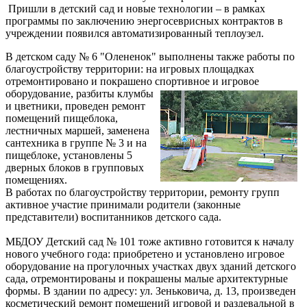
Пришли в детский сад и новые технологии – в рамках
программы по заключению энергосеврисных контрактов в
учреждении появился автоматизированный теплоузел.
В детском саду № 6 "Олененок" выполнены также работы по
благоустройству территории: на игровых площадках
отремонтировано и покрашено спорт
ивное и игровое
оборудование, разбиты клумбы
и цветники, проведен ремонт
помещений пищеблока,
лестничных маршей, заменена
сантехника в группе № 3 и на
пищеблоке, установлены 5
дверных блоков в групповых
помещениях.
В работах по благоустройству территории, ремонту групп
активное участие принимали родители (законные
представители) воспитанников детского сада.
МБДОУ Детский сад № 101 тоже активно готовится к началу
нового учебного года: приобретено и установлено игровое
оборудование на прогулочных участках двух зданий детского
сада, отремонтированы и покрашены малые архитектурные
формы. В здании по адресу: ул. Зеньковича, д. 13, произведен
косметический ремонт помещений игровой и раздевальной в