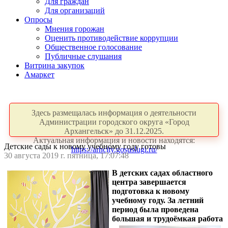
Для граждан
Для организаций
Опросы
Мнения горожан
Оценить противодействие коррупции
Общественное голосование
Публичные слушания
Витрина закупок
Амаркет
Здесь размещалась информация о деятельности
Администрации городского округа «Город
Архангельск» до 31.12.2025.
Актуальная информация и новости находятся:
Детские сады к новому учебному году готовы
https://arhcity.gosuslugi.ru/
30 августа 2019 г. пятница, 17:07:48
В детских садах областного
центра завершается
подготовка к новому
учебному году. За летний
период была проведена
большая и
трудоёмкая работа