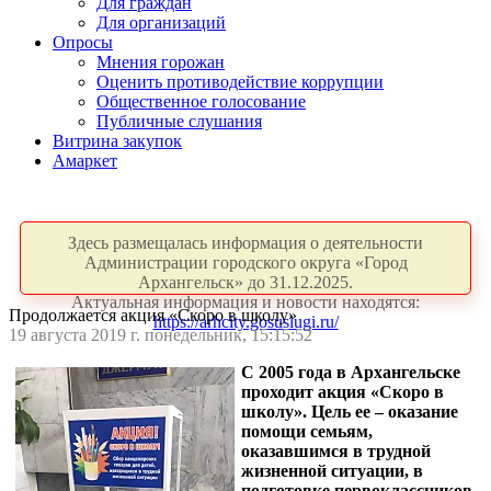
Для граждан
Для организаций
Опросы
Мнения горожан
Оценить противодействие коррупции
Общественное голосование
Публичные слушания
Витрина закупок
Амаркет
Здесь размещалась информация о деятельности
Администрации городского округа «Город
Архангельск» до 31.12.2025.
Актуальная информация и новости находятся:
Продолжается акция «Скоро в школу»
https://arhcity.gosuslugi.ru/
19 августа 2019 г. понедельник, 15:15:52
С 2005 года в Архангельске
проходит акция «Скоро в
школу». Цель ее ‒ оказание
помощи семьям,
оказавшимся в трудной
жизненной ситуации, в
подготовке первоклассников