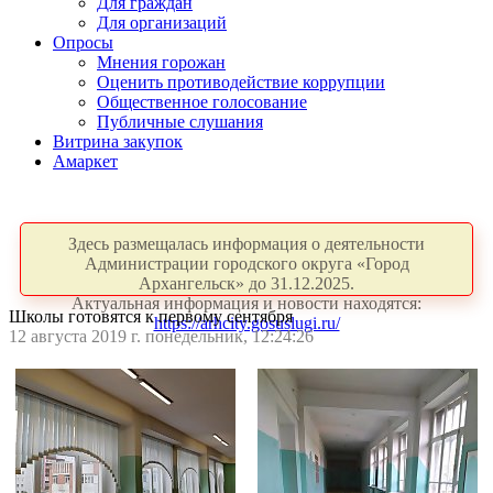
Для граждан
Для организаций
Опросы
Мнения горожан
Оценить противодействие коррупции
Общественное голосование
Публичные слушания
Витрина закупок
Амаркет
Здесь размещалась информация о деятельности
Администрации городского округа «Город
Архангельск» до 31.12.2025.
Актуальная информация и новости находятся:
Школы готовятся к первому сентября
https://arhcity.gosuslugi.ru/
12 августа 2019 г. понедельник, 12:24:26