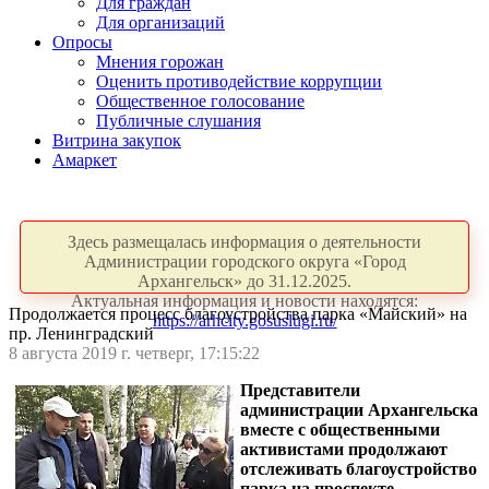
Для граждан
Для организаций
Опросы
Мнения горожан
Оценить противодействие коррупции
Общественное голосование
Публичные слушания
Витрина закупок
Амаркет
Здесь размещалась информация о деятельности
Администрации городского округа «Город
Архангельск» до 31.12.2025.
Актуальная информация и новости находятся:
Продолжается процесс благоустройства парка «Майский» на
https://arhcity.gosuslugi.ru/
пр. Ленинградский
8 августа 2019 г. четверг, 17:15:22
Представители
администрации Архангельска
вместе с общественными
активистами продолжают
отслеживать благоустройство
парка на проспекте