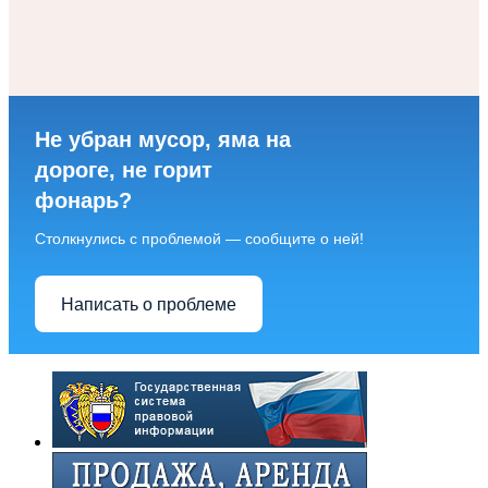
Не убран мусор, яма на
дороге, не горит
фонарь?
Столкнулись с проблемой — сообщите о ней!
Написать о проблеме