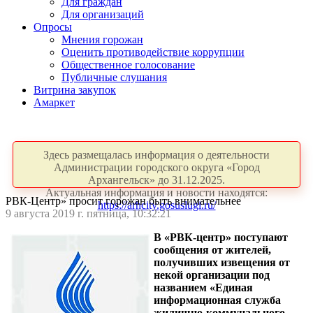
Для граждан
Для организаций
Опросы
Мнения горожан
Оценить противодействие коррупции
Общественное голосование
Публичные слушания
Витрина закупок
Амаркет
Здесь размещалась информация о деятельности
Администрации городского округа «Город
Архангельск» до 31.12.2025.
Актуальная информация и новости находятся:
РВК-Центр» просит горожан быть внимательнее
https://arhcity.gosuslugi.ru/
9 августа 2019 г. пятница, 10:32:21
В «РВК-центр» поступают
сообщения от жителей,
получивших извещения от
некой организации под
названием «Единая
информационная служба
жилищно-коммунального