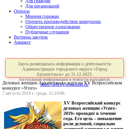
Для граждан
Для организаций
Опросы
Мнения горожан
Оценить противодействие коррупции
Общественное голосование
Публичные слушания
Витрина закупок
Амаркет
Здесь размещалась информация о деятельности
Администрации городского округа «Город
Архангельск» до 31.12.2025.
Актуальная информация и новости находятся:
Деловых женщин Архангельска ждут на XV Всероссийском
https://arhcity.gosuslugi.ru/
конкурсе «Успех»
7 августа 2019 г. среда, 11:19:06
XV Всероссийский конкурс
деловых женщин «Успех–
2019» проходит в течение
года. Его цель – повышение
роли деловой, социально
активной женщины в жизни