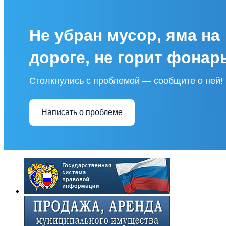
Не убран мусор, яма на
дороге, не горит фонар
Столкнулись с проблемой — сообщите о ней!
Написать о проблеме