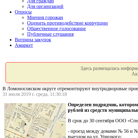
Для граждан
Для организаций
Опросы
Мнения горожан
Оценить противодействие коррупции
Общественное голосование
Публичные слушания
Витрина закупок
Амаркет
Здесь размещалась информа
Ак
В Ломоносовском округе отремонтируют внутридворовые про
31 июля 2019 г. среда, 11:30:18
Определен подрядчик, которому
рублей из средств муниципаль
В срок до 30 сентября ООО «Сп
- проезд между домами № 56 и № 
выездом на ул. Урицкого;