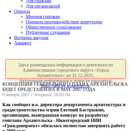
Для граждан
Для организаций
Опросы
Мнения горожан
Оценить противодействие коррупции
Общественное голосование
Публичные слушания
Витрина закупок
Амаркет
Здесь размещалась информация о деятельности
Администрации городского округа «Город
Архангельск» до 31.12.2025.
Актуальная информация и новости находятся:
КОНЦЕПЦИЯ ГЕНЕРАЛЬНОГО ПЛАНА АРХАНГЕЛЬСКА
https://arhcity.gosuslugi.ru/
БУДЕТ ПРЕДСТАВЛЕНА В МАЕ 2007 ГОДА
9 января 2007 г. вторник, 18:01:04
Как сообщил и.о. директора департамента архитектуры и
градостроительства мэрии Евгений Бастрыкин,
организация, выигравшая конкурс на разработку
генплана Архангельска - Нижегородский НИИ
«Гражданпроект» обязалась полностью завершить работу
в 2008 году.