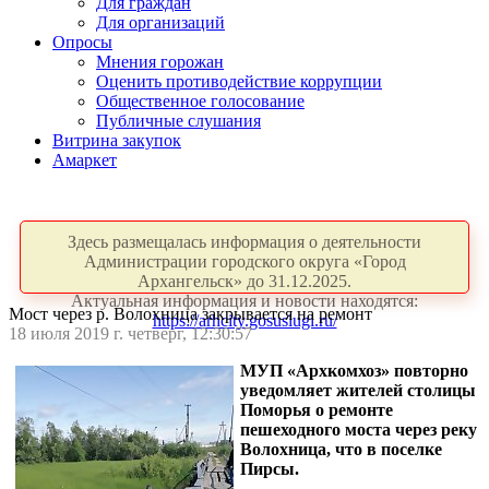
Для граждан
Для организаций
Опросы
Мнения горожан
Оценить противодействие коррупции
Общественное голосование
Публичные слушания
Витрина закупок
Амаркет
Здесь размещалась информация о деятельности
Администрации городского округа «Город
Архангельск» до 31.12.2025.
Актуальная информация и новости находятся:
Мост через р. Волохница закрывается на ремонт
https://arhcity.gosuslugi.ru/
18 июля 2019 г. четверг, 12:30:57
МУП «Архкомхоз» повторно
уведомляет жителей столицы
Поморья о ремонте
пешеходного моста через реку
Волохница, что в поселке
Пирсы.