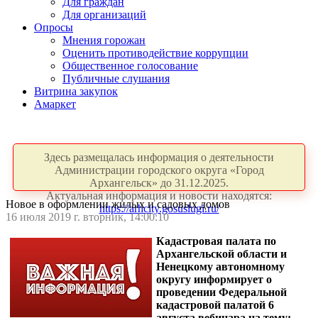
Для граждан
Для организаций
Опросы
Мнения горожан
Оценить противодействие коррупции
Общественное голосование
Публичные слушания
Витрина закупок
Амаркет
Здесь размещалась информация о деятельности
Администрации городского округа «Город
Архангельск» до 31.12.2025.
Актуальная информация и новости находятся:
Новое в оформлении жилых и садовых домов
https://arhcity.gosuslugi.ru/
16 июля 2019 г. вторник, 14:00:10
Кадастровая палата по
Архангельской области и
Ненецкому автономному
округу информирует о
проведении Федеральной
кадастровой палатой 6
августа вебинара на тему: