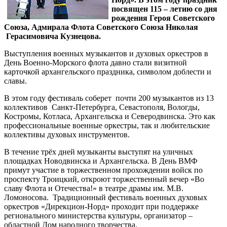
посвящен 115 – летию со дня
рождения Героя Советского
Союза, Адмирала Флота Советского Союза Николая
Герасимовича Кузнецова.
Выступления военных музыкантов и духовых оркестров в
День Военно-Морского флота давно стали визитной
карточкой архангельского праздника, символом доблести и
славы.
В этом году фестиваль соберет почти 200 музыкантов из 13
коллективов Санкт-Петербурга, Севастополя, Вологды,
Костромы, Котласа, Архангельска и Северодвинска. Это как
профессиональные военные оркестры, так и любительские
коллективы духовых инструментов.
В течение трёх дней музыканты выступят на уличных
площадках Новодвинска и Архангельска. В День ВМФ
примут участие в торжественном прохождении войск по
проспекту Троицкий, откроют торжественный вечер «Во
славу Флота и Отечества!» в театре драмы им. М.В.
Ломоносова. Традиционный фестиваль военных духовых
оркестров «Дирекцион-Норд» проходит при поддержке
регионального министерства культуры, организатор –
областной Дом народного творчества.