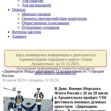
Для граждан
Для организаций
Опросы
Мнения горожан
Оценить противодействие коррупции
Общественное голосование
Публичные слушания
Витрина закупок
Амаркет
Здесь размещалась информация о деятельности
Администрации городского округа «Город
Архангельск» до 31.12.2025.
Актуальная информация и новости находятся:
«Дирекцион Норд» объединит 13 коллективов из 7 городов
https://arhcity.gosuslugi.ru/
России
16 июля 2019 г. вторник, 11:16:32
В День Военно-Морского
Флота России с 26 по 28 июля
в Архангельске пройдет VIII
фестиваль военных духовых
оркестров «Дирекцион-
Норд». В этом году праздник