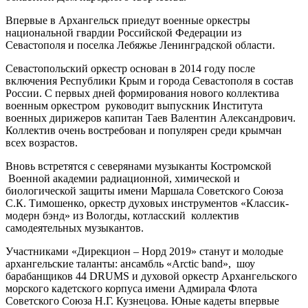
Впервые в Архангельск приедут военные оркестры
национальной гвардии Российской Федерации из
Севастополя и поселка Лебяжье Ленинградской области.
Севастопольский оркестр основан в 2014 году после
включения Республики Крым и города Севастополя в состав
России. С первых дней формирования нового коллектива
военным оркестром руководит выпускник Института
военных дирижеров капитан Таев Валентин Александрович.
Коллектив очень востребован и популярен среди крымчан
всех возрастов.
Вновь встретятся с северянами музыканты Костромской
Военной академии радиационной, химической и
биологической защиты имени Маршала Советского Союза
С.К. Тимошенко, оркестр духовых инструментов «Классик-
модерн бэнд» из Вологды, котласский коллектив
самодеятельных музыкантов.
Участниками «Дирекцион – Норд 2019» станут и молодые
архангельские таланты: ансамбль «Arctic band», шоу
барабанщиков 44 DRUMS и духовой оркестр Архангельского
морского кадетского корпуса имени Адмирала Флота
Советского Союза Н.Г. Кузнецова. Юные кадеты впервые