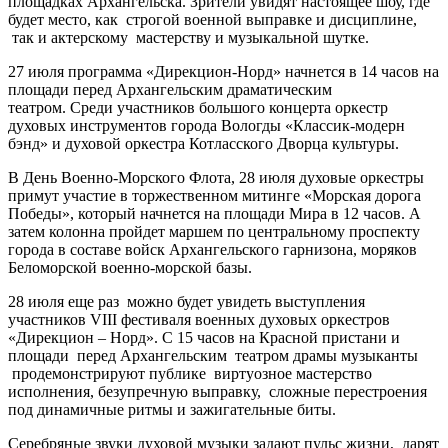
площадках Архангельска. Зрители увидят настоящее шоу, где
будет место, как строгой военной выправке и дисциплине,
так и актерскому мастерству и музыкальной шутке.
27 июля программа «Дирекцион-Норд» начнется в 14 часов на
площади перед Архангельским драматическим
театром. Среди участников большого концерта оркестр
духовых инструментов города Вологды «Классик-модерн
бэнд» и духовой оркестра Котласского Дворца культуры.
В День Военно-Морского Флота, 28 июля духовые оркестры
примут участие в торжественном митинге «Морская дорога
Победы», который начнется на площади Мира в 12 часов. А
затем колонна пройдет маршем по центральному проспекту
города в составе войск Архангельского гарнизона, моряков
Беломорской военно-морской базы.
28 июля еще раз можно будет увидеть выступления
участников VIII фестиваля военных духовых оркестров
«Дирекцион – Норд». С 15 часов на Красной пристани и
площади перед Архангельским театром драмы музыканты
продемонстрируют публике виртуозное мастерство
исполнения, безупречную выправку, сложные перестроения
под динамичные ритмы и зажигательные биты.
Серебряные звуки духовой музыки задают пульс жизни, дарят