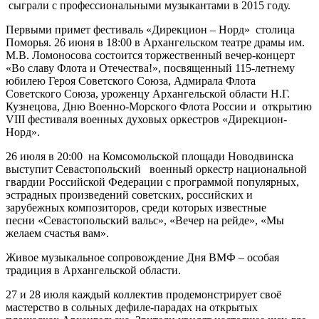
сыграли с профессиональными музыкантами в 2015 году.
Первыми примет фестиваль «Дирекцион – Норд» столица
Поморья. 26 июня в 18:00 в Архангельском театре драмы им.
М.В. Ломоносова состоится торжественный вечер-концерт
«Во славу Флота и Отечества!», посвященный 115-летнему
юбилею Героя Советского Союза, Адмирала Флота
Советского Союза, уроженцу Архангельской области Н.Г.
Кузнецова, Дню Военно-Морского Флота России и открытию
VIII фестиваля военных духовых оркестров «Дирекцион-
Норд».
26 июля в 20:00 на Комсомольской площади Новодвинска
выступит Севастопольский военный оркестр национальной
гвардии Российской Федерации с программой популярных,
эстрадных произведений советских, российских и
зарубежных композиторов, среди которых известные
песни «Севастопольский вальс», «Вечер на рейде», «Мы
желаем счастья вам».
Живое музыкальное сопровождение Дня ВМФ – особая
традиция в Архангельской области.
27 и 28 июля каждый коллектив продемонстрирует своё
мастерство в сольных дефиле-парадах на открытых