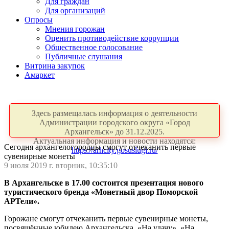
Для граждан
Для организаций
Опросы
Мнения горожан
Оценить противодействие коррупции
Общественное голосование
Публичные слушания
Витрина закупок
Амаркет
Здесь размещалась информация о деятельности
Администрации городского округа «Город
Архангельск» до 31.12.2025.
Актуальная информация и новости находятся:
Сегодня архангелогородцы смогут отчеканить первые
https://arhcity.gosuslugi.ru/
сувенирные монеты
9 июля 2019 г. вторник, 10:35:10
В Архангельске в 17.00 состоится презентация нового
туристического бренда «Монетный двор Поморской
АРТели».
Горожане смогут отчеканить первые сувенирные монеты,
посвящённые юбилею Архангельска, «На удачу», «На