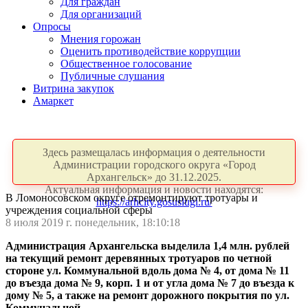
Для граждан
Для организаций
Опросы
Мнения горожан
Оценить противодействие коррупции
Общественное голосование
Публичные слушания
Витрина закупок
Амаркет
Здесь размещалась информация о деятельности
Администрации городского округа «Город
Архангельск» до 31.12.2025.
Актуальная информация и новости находятся:
В Ломоносовском округе отремонтируют тротуары и
https://arhcity.gosuslugi.ru/
учреждения социальной сферы
8 июля 2019 г. понедельник, 18:10:18
Администрация Архангельска выделила 1,4 млн. рублей
на текущий ремонт деревянных тротуаров по четной
стороне ул. Коммунальной вдоль дома № 4, от дома № 11
до въезда дома № 9, корп. 1 и от угла дома № 7 до въезда к
дому № 5, а также на ремонт дорожного покрытия по ул.
Коммунальной.