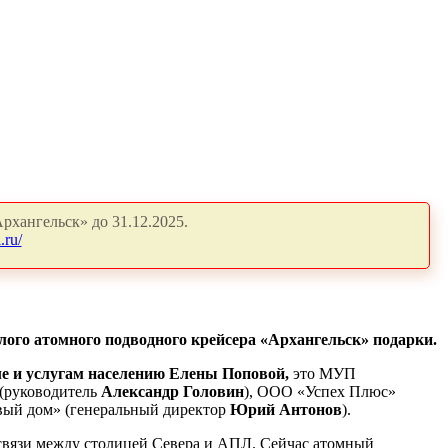
рхангельск» до 31.12.2025.
.ru/
ого атомного подводного крейсера «Архангельск» подарки.
ле и услугам населению Елены Поповой,
это МУП
 (руководитель
Александр Головин
), ООО «Успех Плюс»
вый дом» (генеральный директор
Юрий Антонов
).
 связи между столицей Севера и АПЛ. Сейчас атомный