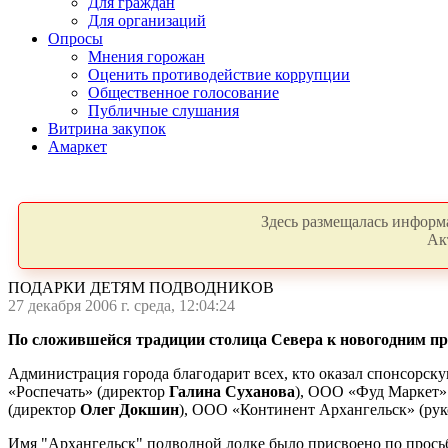
Для граждан
Для организаций
Опросы
Мнения горожан
Оценить противодействие коррупции
Общественное голосование
Публичные слушания
Витрина закупок
Амаркет
Здесь размещалась информа
Ак
ПОДАРКИ ДЕТЯМ ПОДВОДНИКОВ
27 декабря 2006 г. среда, 12:04:24
По сложившейся традиции столица Севера к новогодним пра
Администрация города благодарит всех, кто оказал спонсорс
«Роспечать» (директор
Галина Суханова
), ООО «Фуд Маркет»
(директор
Олег Докшин
), ООО «Континент Архангельск» (ру
Имя "Архангельск" подводной лодке было присвоено по просьб