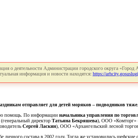
ция о деятельности Администрации городского округа «Город А
туальная информация и новости находятся:
https://arhcity.gosuslugi
здникам отправляет для детей моряков – подводников тяжел
кую помощь. По информации
начальника управления по торгов
 (генеральный директор
Татьяна Бекряшева
), ООО «Комторг»
ководитель
Сергей Ласкин
), ООО «Архангельский лесной торго
е личного состава в 2002 году. Тогда же установились шефские