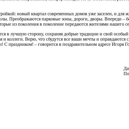
ойкой: новый квартал современных домов уже заселен, и для жи
олы. Преображаются парковые зоны, дороги, дворы. Впереди – б
которые из поколения в поколение передаются жителями нашего се
тся в лучшую сторону, сохраняя добрые традиции и свой особый
 и коллеги. Верю, что сбудутся все ваши мечты и оправдаются 
и! С праздником! – говорится в поздравительном адресе Игоря Г
Да
По