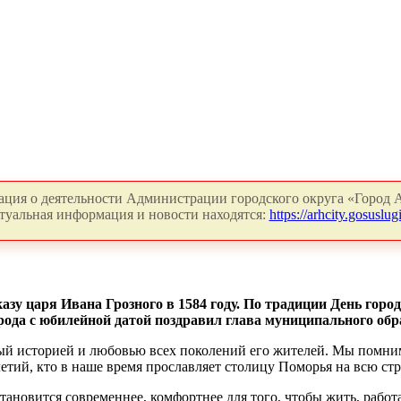
ция о деятельности Администрации городского округа «Город А
туальная информация и новости находятся:
https://arhcity.gosuslugi
азу царя Ивана Грозного в 1584 году. По традиции День горо
орода с юбилейной датой поздравил глава муниципального об
ый историей и любовью всех поколений его жителей. Мы помним т
етий, кто в наше время прославляет столицу Поморья на всю стр
тановится современнее, комфортнее для того, чтобы жить, работа