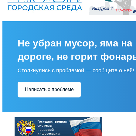
Не убран мусор, яма на
дороге, не горит фонар
Столкнулись с проблемой — сообщите о ней!
Написать о проблеме