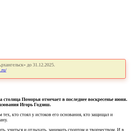
рхангельск» до 31.12.2025.
.ru/
да столица Поморья отмечает в последнее воскресенье июня.
разования Игорь Годзиш.
ех, кто стоял у истоков его основания, кто защищал и
ану.
ть, учиться и отдыхать, занимать спортом и творчеством. И в