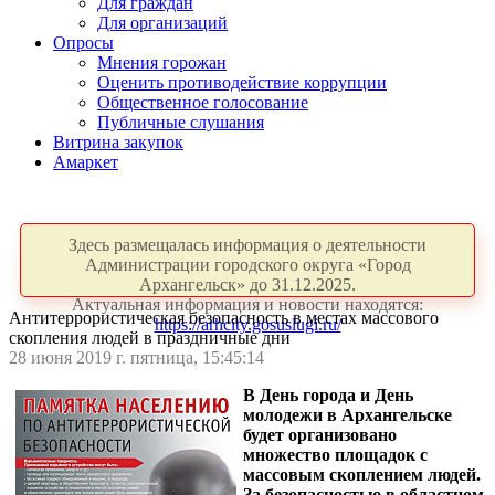
Для граждан
Для организаций
Опросы
Мнения горожан
Оценить противодействие коррупции
Общественное голосование
Публичные слушания
Витрина закупок
Амаркет
Здесь размещалась информация о деятельности
Администрации городского округа «Город
Архангельск» до 31.12.2025.
Актуальная информация и новости находятся:
Антитеррористическая безопасность в местах массового
https://arhcity.gosuslugi.ru/
скопления людей в праздничные дни
28 июня 2019 г. пятница, 15:45:14
В День города и День
молодежи в Архангельске
будет организовано
множество площадок с
массовым скоплением людей.
За безопасностью в областном