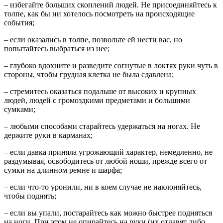
– избегайте больших скоплений людей. Не присоединяйтесь к
толпе, как бы ни хотелось посмотреть на происходящие
события;
– если оказались в толпе, позвольте ей нести вас, но
попытайтесь выбраться из нее;
– глубоко вдохните и разведите согнутые в локтях руки чуть в
стороны, чтобы грудная клетка не была сдавлена;
– стремитесь оказаться подальше от высоких и крупных
людей, людей с громоздкими предметами и большими
сумками;
– любыми способами старайтесь удержаться на ногах. Не
держите руки в карманах;
– если давка приняла угрожающий характер, немедленно, не
раздумывая, освободитесь от любой ноши, прежде всего от
сумки на длинном ремне и шарфа;
– если что-то уронили, ни в коем случае не наклоняйтесь,
чтобы поднять;
– если вы упали, постарайтесь как можно быстрее подняться
на ноги. При этом не опирайтесь на руки (их отдавят либо