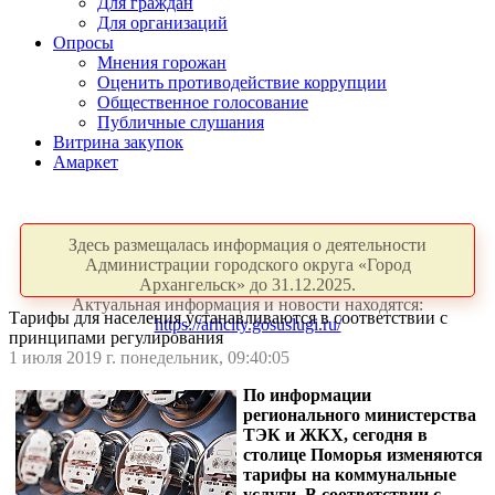
Для граждан
Для организаций
Опросы
Мнения горожан
Оценить противодействие коррупции
Общественное голосование
Публичные слушания
Витрина закупок
Амаркет
Здесь размещалась информация о деятельности
Администрации городского округа «Город
Архангельск» до 31.12.2025.
Актуальная информация и новости находятся:
Тарифы для населения устанавливаются в соответствии с
https://arhcity.gosuslugi.ru/
принципами регулирования
1 июля 2019 г. понедельник, 09:40:05
По информации
регионального министерства
ТЭК и ЖКХ, сегодня в
столице Поморья изменяются
тарифы на коммунальные
услуги. В соответствии с