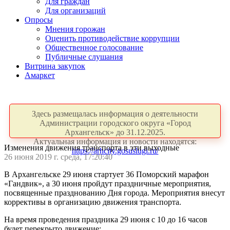
Для граждан
Для организаций
Опросы
Мнения горожан
Оценить противодействие коррупции
Общественное голосование
Публичные слушания
Витрина закупок
Амаркет
Здесь размещалась информация о деятельности
Администрации городского округа «Город
Архангельск» до 31.12.2025.
Актуальная информация и новости находятся:
Изменения движения транспорта в эти выходные
https://arhcity.gosuslugi.ru/
26 июня 2019 г. среда, 17:20:40
В Архангельске 29 июня стартует 36 Поморский марафон
«Гандвик», а 30 июня пройдут праздничные мероприятия,
посвященные празднованию Дня города. Мероприятия внесут
коррективы в организацию движения транспорта.
На время проведения праздника 29 июня с 10 до 16 часов
будет перекрыто движение: