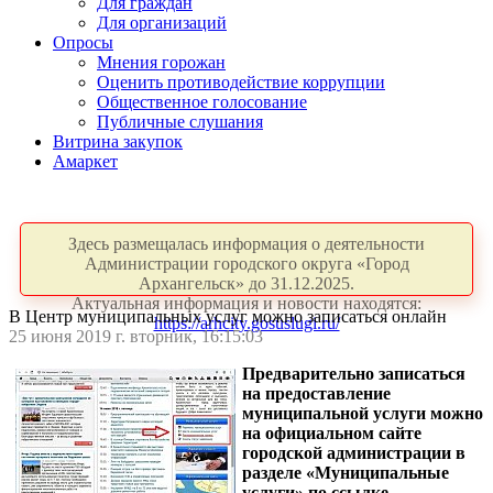
Для граждан
Для организаций
Опросы
Мнения горожан
Оценить противодействие коррупции
Общественное голосование
Публичные слушания
Витрина закупок
Амаркет
Здесь размещалась информация о деятельности
Администрации городского округа «Город
Архангельск» до 31.12.2025.
Актуальная информация и новости находятся:
В Центр муниципальных услуг можно записаться онлайн
https://arhcity.gosuslugi.ru/
25 июня 2019 г. вторник, 16:15:03
Предварительно записаться
на предоставление
муниципальной услуги можно
на официальном сайте
городской администрации в
разделе «Муниципальные
услуги» по ссылке