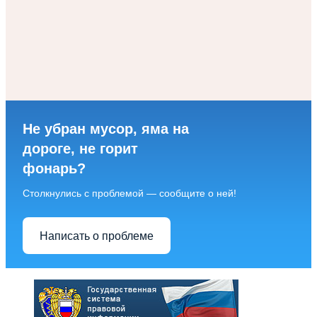
Не убран мусор, яма на
дороге, не горит
фонарь?
Столкнулись с проблемой — сообщите о ней!
Написать о проблеме