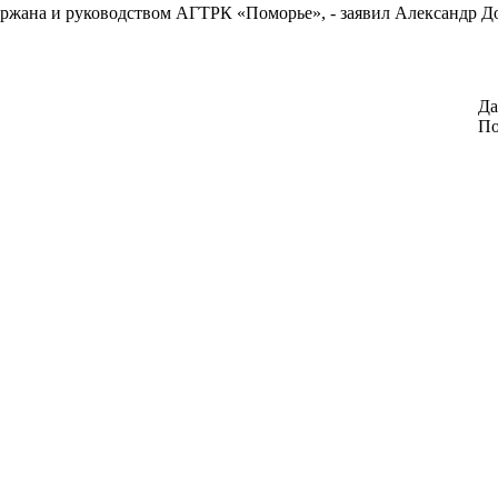
держана и руководством АГТРК «Поморье», - заявил Александр Д
Да
По