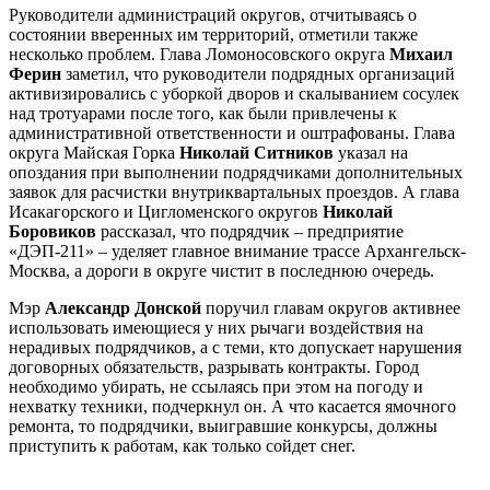
Руководители администраций округов, отчитываясь о
состоянии вверенных им территорий, отметили также
несколько проблем. Глава Ломоносовского округа
Михаил
Ферин
заметил, что руководители подрядных организаций
активизировались с уборкой дворов и скалыванием сосулек
над тротуарами после того, как были привлечены к
административной ответственности и оштрафованы. Глава
округа Майская Горка
Николай Ситников
указал на
опоздания при выполнении подрядчиками дополнительных
заявок для расчистки внутриквартальных проездов. А глава
Исакагорского и Цигломенского округов
Николай
Боровиков
рассказал, что подрядчик – предприятие
«ДЭП-211» – уделяет главное внимание трассе Архангельск-
Москва, а дороги в округе чистит в последнюю очередь.
Мэр
Александр Донской
поручил главам округов активнее
использовать имеющиеся у них рычаги воздействия на
нерадивых подрядчиков, а с теми, кто допускает нарушения
договорных обязательств, разрывать контракты. Город
необходимо убирать, не ссылаясь при этом на погоду и
нехватку техники, подчеркнул он. А что касается ямочного
ремонта, то подрядчики, выигравшие конкурсы, должны
приступить к работам, как только сойдет снег.