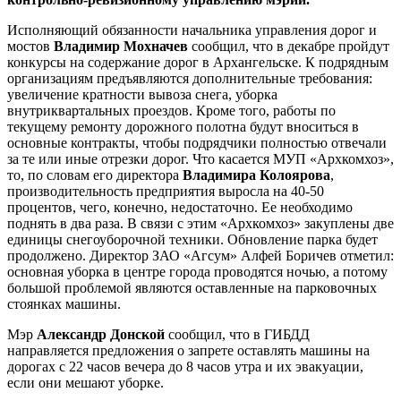
Исполняющий обязанности начальника управления дорог и
мостов
Владимир Мохначев
сообщил, что в декабре пройдут
конкурсы на содержание дорог в Архангельске. К подрядным
организациям предъявляются дополнительные требования:
увеличение кратности вывоза снега, уборка
внутриквартальных проездов. Кроме того, работы по
текущему ремонту дорожного полотна будут вноситься в
основные контракты, чтобы подрядчики полностью отвечали
за те или иные отрезки дорог. Что касается МУП «Архкомхоз»,
то, по словам его директора
Владимира Колоярова
,
производительность предприятия выросла на 40-50
процентов, чего, конечно, недостаточно. Ее необходимо
поднять в два раза. В связи с этим «Архкомхоз» закуплены две
единицы снегоуборочной техники. Обновление парка будет
продолжено. Директор ЗАО «Агсум» Алфей Боричев отметил:
основная уборка в центре города проводятся ночью, а потому
большой проблемой являются оставленные на парковочных
стоянках машины.
Мэр
Александр Донской
сообщил, что в ГИБДД
направляется предложения о запрете оставлять машины на
дорогах с 22 часов вечера до 8 часов утра и их эвакуации,
если они мешают уборке.