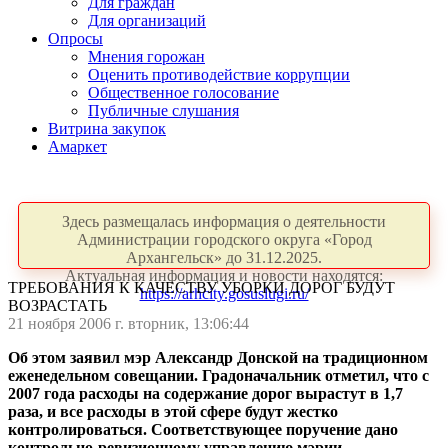
Для граждан
Для организаций
Опросы
Мнения горожан
Оценить противодействие коррупции
Общественное голосование
Публичные слушания
Витрина закупок
Амаркет
Здесь размещалась информация о деятельности
Администрации городского округа «Город
Архангельск» до 31.12.2025.
Актуальная информация и новости находятся:
ТРЕБОВАНИЯ К КАЧЕСТВУ УБОРКИ ДОРОГ БУДУТ
https://arhcity.gosuslugi.ru/
ВОЗРАСТАТЬ
21 ноября 2006 г. вторник, 13:06:44
Об этом заявил мэр Александр Донской на традиционном
еженедельном совещании. Градоначальник отметил, что с
2007 года расходы на содержание дорог вырастут в 1,7
раза, и все расходы в этой сфере будут жестко
контролироваться. Соответствующее поручение дано
контрольно-ревизионному управлению мэрии.