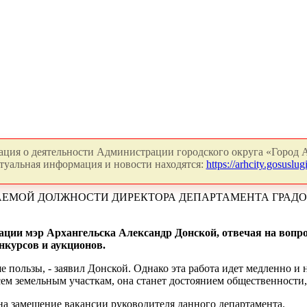
ция о деятельности Администрации городского округа «Город А
туальная информация и новости находятся:
https://arhcity.gosuslugi
АЕМОЙ ДОЛЖНОСТИ ДИРЕКТОРА ДЕПАРТАМЕНТА ГРАД
ации мэр Архангельска Александр Донской, отвечая на вопр
нкурсов и аукционов.
е пользы, - заявил Донской. Однако эта работа идет медленно и 
сем земельным участкам, она станет достоянием общественности
на замещение вакансии руководителя данного департамента.