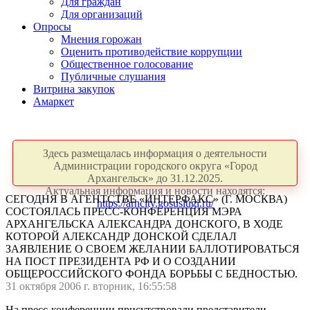
Для граждан
Для организаций
Опросы
Мнения горожан
Оценить противодействие коррупции
Общественное голосование
Публичные слушания
Витрина закупок
Амаркет
Здесь размещалась информация о деятельности
Администрации городского округа «Город
Архангельск» до 31.12.2025.
Актуальная информация и новости находятся:
СЕГОДНЯ В АГЕНТСТВЕ «ИНТЕРФАКС» (Г. МОСКВА)
https://arhcity.gosuslugi.ru/
СОСТОЯЛАСЬ ПРЕСС-КОНФЕРЕНЦИЯ МЭРА
АРХАНГЕЛЬСКА АЛЕКСАНДРА ДОНСКОГО, В ХОДЕ
КОТОРОЙ АЛЕКСАНДР ДОНСКОЙ СДЕЛАЛ
ЗАЯВЛЕНИЕ О СВОЕМ ЖЕЛАНИИ БАЛЛОТИРОВАТЬСЯ
НА ПОСТ ПРЕЗИДЕНТА РФ И О СОЗДАНИИ
ОБЩЕРОССИЙСКОГО ФОНДА БОРЬБЫ С БЕДНОСТЬЮ.
31 октября 2006 г. вторник, 16:55:58
На пресс-конференции присутствовали представители