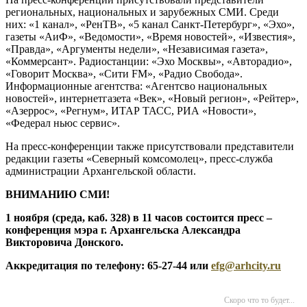
региональных, национальных и зарубежных СМИ. Среди
них: «1 канал», «РенТВ», «5 канал Санкт-Петербург», «Эхо»,
газеты «АиФ», «Ведомости», «Время новостей», «Известия»,
«Правда», «Аргументы недели», «Независимая газета»,
«Коммерсант». Радиостанции: «Эхо Москвы», «Авторадио»,
«Говорит Москва», «Сити FM», «Радио Свобода».
Информационные агентства: «Агентсво национальных
новостей», интернетгазета «Век», «Новый регион», «Рейтер»,
«Азеррос», «Регнум», ИТАР ТАСС, РИА «Новости»,
«Федерал ньюс сервис».
На пресс-конференции также присутствовали представители
редакции газеты «Северный комсомолец», пресс-служба
администрации Архангельской области.
ВНИМАНИЮ СМИ!
1 ноября (среда, каб. 328) в 11 часов состоится пресс –
конференция мэра г. Архангельска Александра
Викторовича Донского.
Аккредитация по телефону: 65-27-44 или
efg@arhcity.ru
Скоро что то будет...