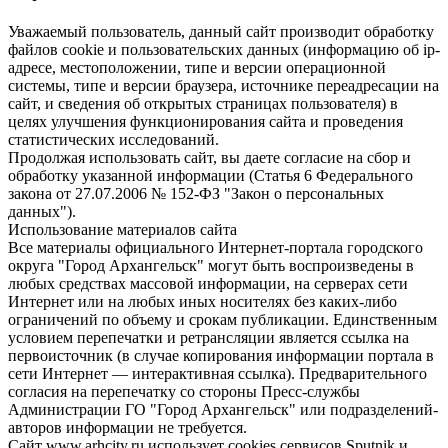
Уважаемый пользователь, данный сайт производит обработку
файлов cookie и пользовательских данных (информацию об ip-
адресе, местоположении, типе и версии операционной
системы, типе и версии браузера, источнике переадресации на
сайт, и сведения об открытых страницах пользователя) в
целях улучшения функционирования сайта и проведения
статистических исследований.
Продолжая использовать сайт, вы даете согласие на сбор и
обработку указанной информации (Статья 6 Федерального
закона от 27.07.2006 № 152-ФЗ "Закон о персональных
данных").
Использование материалов сайта
Все материалы официального Интернет-портала городского
округа "Город Архангельск" могут быть воспроизведены в
любых средствах массовой информации, на серверах сети
Интернет или на любых иных носителях без каких-либо
ограничений по объему и срокам публикации. Единственным
условием перепечатки и ретрансляции является ссылка на
первоисточник (в случае копирования информации портала в
сети Интернет — интерактивная ссылка). Предварительного
согласия на перепечатку со стороны Пресс-службы
Администрации ГО "Город Архангельск" или подразделений-
авторов информации не требуется.
Сайт www.arhcity.ru использует cookies сервисов Sputnik и