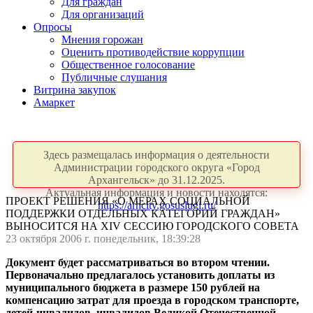
Для граждан
Для организаций
Опросы
Мнения горожан
Оценить противодействие коррупции
Общественное голосование
Публичные слушания
Витрина закупок
Амаркет
Здесь размещалась информация о деятельности
Администрации городского округа «Город
Архангельск» до 31.12.2025.
Актуальная информация и новости находятся:
ПРОЕКТ РЕШЕНИЯ «О МЕРАХ СОЦИАЛЬНОЙ
https://arhcity.gosuslugi.ru/
ПОДДЕРЖКИ ОТДЕЛЬНЫХ КАТЕГОРИЙ ГРАЖДАН»
ВЫНОСИТСЯ НА XIV СЕССИЮ ГОРОДСКОГО СОВЕТА
23 октября 2006 г. понедельник, 18:39:28
Документ будет рассматриваться во втором чтении.
Первоначально предлагалось установить доплаты из
муниципального бюджета в размере 150 рублей на
компенсацию затрат для проезда в городском транспорте,
детей-инвалидов, инвалидов Великой Отечественной