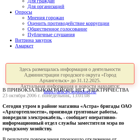
Для граждан
Для организаций
Опросы
Мнения горожан
Оценить противодействие коррупции
Общественное голосование
Публичные слушания
Витрина закупок
Амаркет
Здесь размещалась информация о деятельности
Администрации городского округа «Город
Архангельск» до 31.12.2025.
Актуальная информация и новости находятся:
В ПРИВОКЗАЛЬНОМ РАЙОНЕ НЕТ ЭЛЕКТРИЧЕСТВА
https://arhcity.gosuslugi.ru/
23 октября 2006 г. понедельник, 13:01:08
Сегодня утром в районе магазина «Астра» бригады ОАО
«Архгортеплосети», производя грунтовые работы,
повредили электрокабель, - сообщает оперативно-
информационный отдел службы заместителя мэра по
городскому хозяйству.
В результате повреждения произошло отключение от