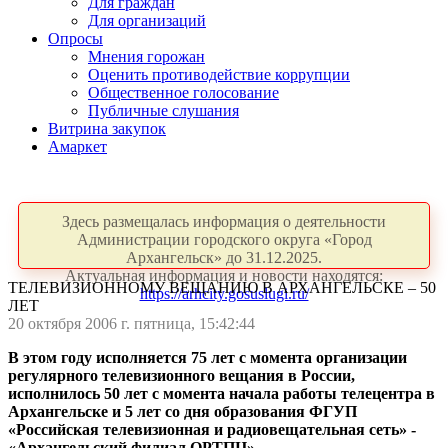
Для граждан
Для организаций
Опросы
Мнения горожан
Оценить противодействие коррупции
Общественное голосование
Публичные слушания
Витрина закупок
Амаркет
Здесь размещалась информация о деятельности
Администрации городского округа «Город
Архангельск» до 31.12.2025.
Актуальная информация и новости находятся:
ТЕЛЕВИЗИОННОМУ ВЕЩАНИЮ В АРХАНГЕЛЬСКЕ – 50
https://arhcity.gosuslugi.ru/
ЛЕТ
20 октября 2006 г. пятница, 15:42:44
В этом году исполняется 75 лет с момента организации
регулярного телевизионного вещания в России,
исполнилось 50 лет с момента начала работы телецентра в
Архангельске и 5 лет со дня образования ФГУП
«Российская телевизионная и радиовещательная сеть» -
«Архангельский филиал ОРТПЦ».