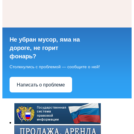
Не убран мусор, яма на
дороге, не горит
фонарь?
Столкнулись с проблемой — сообщите о ней!
Написать о проблеме