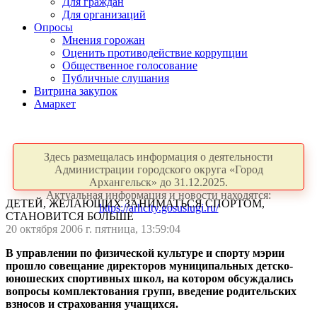
Для граждан
Для организаций
Опросы
Мнения горожан
Оценить противодействие коррупции
Общественное голосование
Публичные слушания
Витрина закупок
Амаркет
Здесь размещалась информация о деятельности
Администрации городского округа «Город
Архангельск» до 31.12.2025.
Актуальная информация и новости находятся:
ДЕТЕЙ, ЖЕЛАЮЩИХ ЗАНИМАТЬСЯ СПОРТОМ,
https://arhcity.gosuslugi.ru/
СТАНОВИТСЯ БОЛЬШЕ
20 октября 2006 г. пятница, 13:59:04
В управлении по физической культуре и спорту мэрии
прошло совещание директоров муниципальных детско-
юношеских спортивных школ, на котором обсуждались
вопросы комплектования групп, введение родительских
взносов и страхования учащихся.