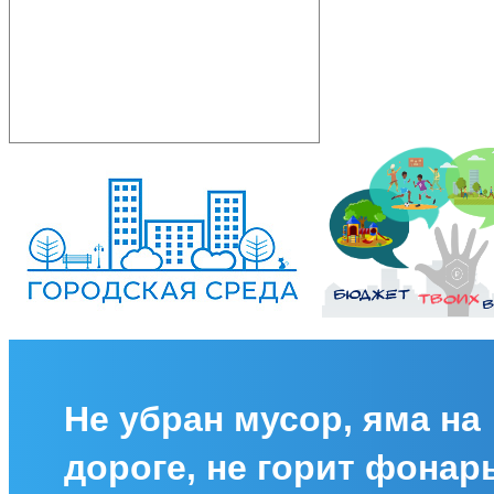
Не убран мусор, яма на
дороге, не горит фонар