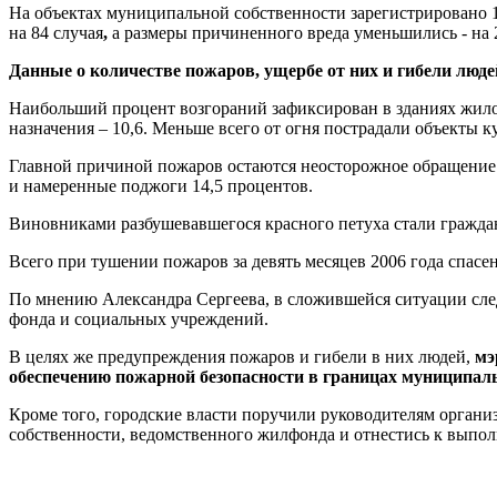
На объектах муниципальной собственности зарегистрировано 1
на
84 случая
,
а размеры причиненного вреда уменьшились - на 
Данные о количестве пожаров, ущербе от них и гибели люд
Наибольший процент возгораний зафиксирован в зданиях жилого
назначения – 10,6. Меньше всего от огня пострадали объекты 
Главной причиной пожаров остаются неосторожное обращение с 
и намеренные поджоги 14,5 процентов.
Виновниками разбушевавшегося красного петуха стали граждан
Всего при тушении пожаров за девять месяцев 2006 года спасе
По мнению Александра Сергеева, в сложившейся ситуации сле
фонда и социальных учреждений.
В целях же предупреждения пожаров и гибели в них людей,
мэ
обеспечению пожарной безопасности в границах муниципальн
Кроме того, городские власти поручили руководителям орган
собственности, ведомственного жилфонда и отнестись к выпо