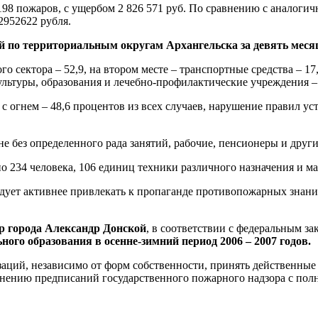
98 пожаров, с ущербом 2 826 571 руб. По сравнению с аналоги
2952622 рубля.
ей по территориальным округам Архангельска за девять меся
 сектора – 52,9, на втором месте – транспортные средства – 17
культуры, образования и лечебно-профилактические учреждения –
огнем – 48,6 процентов из всех случаев, нарушение правил уст
е без определенного рада занятий, рабочие, пенсионеры и друг
но 234 человека, 106 единиц техники различного назначения и ма
дует активнее привлекать к пропаганде противопожарных знаний
р города Александр Донской
, в соответствии с федеральным з
ого образования в осенне-зимний период 2006 – 2007 годов.
изаций, независимо от форм собственности, принять действенн
лнению предписаний государственного пожарного надзора с пол