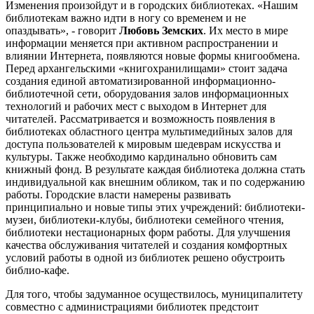
Изменения произойдут и в городских библиотеках. «Нашим
библиотекам важно идти в ногу со временем и не
опаздывать», - говорит
Любовь Земских
. Их место в мире
информации меняется при активном распространении и
влиянии Интернета, появляются новые формы книгообмена.
Перед архангельскими «книгохранилищами» стоит задача
создания единой автоматизированной информационно-
библиотечной сети, оборудования залов информационных
технологий и рабочих мест с выходом в Интернет для
читателей. Рассматривается и возможность появления в
библиотеках областного центра мультимедийных залов для
доступа пользователей к мировым шедеврам искусства и
культуры. Также необходимо кардинально обновить сам
книжный фонд. В результате каждая библиотека должна стать
индивидуальной как внешним обликом, так и по содержанию
работы. Городские власти намерены развивать
принципиально и новые типы этих учреждений: библиотеки-
музеи, библиотеки-клубы, библиотеки семейного чтения,
библиотеки нестационарных форм работы. Для улучшения
качества обслуживания читателей и создания комфортных
условий работы в одной из библиотек решено обустроить
библио-кафе.
Для того, чтобы задуманное осуществилось, муниципалитету
совместно с администрациями библиотек предстоит