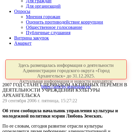
Для граждан
Для организаций
Опросы
Мнения горожан
Оценить противодействие коррупции
Общественное голосование
Публичные слушания
Витрина закупок
Амаркет
Здесь размещалась информация о деятельности
Администрации городского округа «Город
Архангельск» до 31.12.2025.
Актуальная информация и новости находятся:
2007 ГОД СТАНЕТ ПЕРИОДОМ АКТИВНЫХ ПЕРЕМЕН В
https://arhcity.gosuslugi.ru/
ДЕЯТЕЛЬНОСТИ УЧРЕЖДЕНИЙ КУЛЬТУРЫ
АРХАНГЕЛЬСКА
29 сентября 2006 г. пятница, 15:27:22
Об этом сообщила начальник управления культуры и
молодежной политики мэрии Любовь Земских.
По ее словам, сегодня развитие отрасли культуры
определяется двумя реформами: административной и