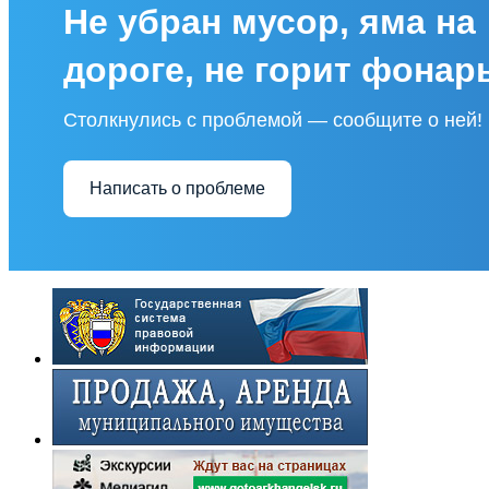
Не убран мусор, яма на
дороге, не горит фонар
Столкнулись с проблемой — сообщите о ней!
Написать о проблеме