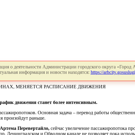
ция о деятельности Администрации городского округа «Город А
туальная информация и новости находятся:
https://arhcity.gosuslugi
АИНАХ, МЕНЯЕТСЯ РАСПИСАНИЕ ДВИЖЕНИЯ
х график движения станет более интенсивным.
ассажиропотоков. Основная задача – перевод работы обществен
ия произойдут раньше.
 Артема Перевертайло,
сейчас увеличение пассажиропотока про
а пр. Ленинградском и Обводном канале не позволяет пока испол