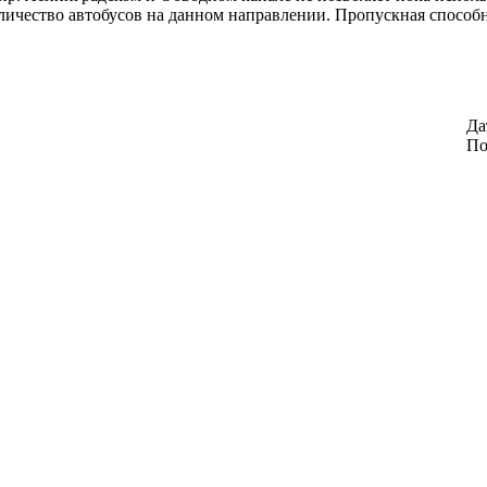
личество автобусов на данном направлении. Пропускная способ
Да
По