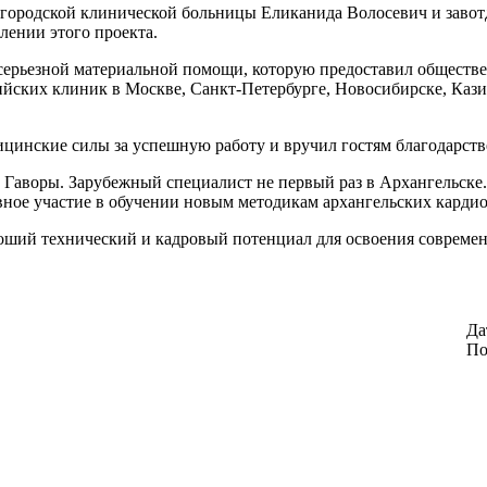
й городской клинической больницы Еликанида Волосевич и заво
лении этого проекта.
 серьезной материальной помощи, которую предоставил общест
ских клиник в Москве, Санкт-Петербурге, Новосибирске, Казин
цинские силы за успешную работу и вручил гостям благодарств
Гаворы. Зарубежный специалист не первый раз в Архангельске. 
вное участие в обучении новым методикам архангельских карди
роший технический и кадровый потенциал для освоения совреме
Да
По