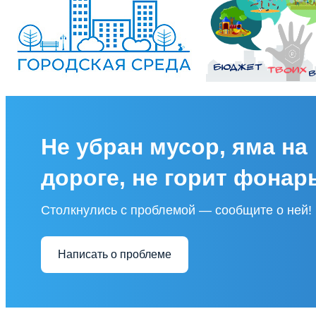
Не убран мусор, яма на
дороге, не горит фонар
Столкнулись с проблемой — сообщите о ней!
Написать о проблеме