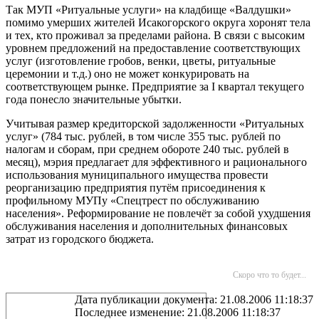
Так МУП «Ритуальные услуги» на кладбище «Валдушки»
помимо умерших жителей Исакогорского округа хоронят тела
и тех, кто проживал за пределами района. В связи с высоким
уровнем предложений на предоставление соответствующих
услуг (изготовление гробов, венки, цветы, ритуальные
церемонии и т.д.) оно не может конкурировать на
соответствующем рынке. Предприятие за I квартал текущего
года понесло значительные убытки.
Учитывая размер кредиторской задолженности «Ритуальных
услуг» (784 тыс. рублей, в том числе 355 тыс. рублей по
налогам и сборам, при среднем обороте 240 тыс. рублей в
месяц), мэрия предлагает для эффективного и рационального
использования муниципального имущества провести
реорганизацию предприятия путём присоединения к
профильному МУПу «Спецтрест по обслуживанию
населения». Реформирование не повлечёт за собой ухудшения
обслуживания населения и дополнительных финансовых
затрат из городского бюджета.
Скоро что то будет...
Дата публикации документа: 21.08.2006 11:18:37
Последнее изменение: 21.08.2006 11:18:37