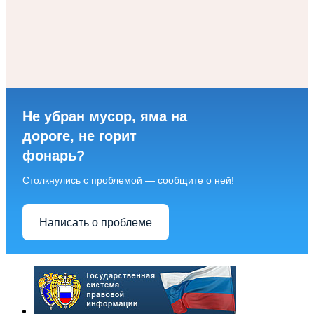
Не убран мусор, яма на
дороге, не горит
фонарь?
Столкнулись с проблемой — сообщите о ней!
Написать о проблеме