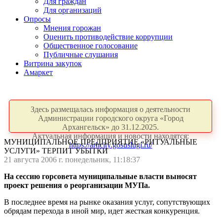
Для граждан
Для организаций
Опросы
Мнения горожан
Оценить противодействие коррупции
Общественное голосование
Публичные слушания
Витрина закупок
Амаркет
Здесь размещалась информация о деятельности
Администрации городского округа «Город
Архангельск» до 31.12.2025.
Актуальная информация и новости находятся:
МУНИЦИПАЛЬНОЕ ПРЕДПРИЯТИЕ «РИТУАЛЬНЫЕ
https://arhcity.gosuslugi.ru/
УСЛУГИ» ТЕРПИТ УБЫТКИ
21 августа 2006 г. понедельник, 11:18:37
На сессию горсовета муниципальные власти выносят
проект решения о реорганизации МУПа.
В последнее время на рынке оказания услуг, сопутствующих
обрядам перехода в иной мир, идет жесткая конкуренция.