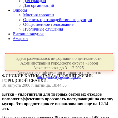
Для граждан
Для организаций
Опросы
Мнения горожан
Оценить противодействие коррупции
Общественное голосование
Публичные слушания
Витрина закупок
Амаркет
Здесь размещалась информация о деятельности
Администрации городского округа «Город
Архангельск» до 31.12.2025.
Актуальная информация и новости находятся:
ФИНСКИЕ КАТКИ «TANA» ПРОДЛЯТ ЖИЗНЬ
https://arhcity.gosuslugi.ru/
ГОРОДСКОЙ СВАЛКИ.
18 августа 2006 г. пятница, 18:44:35
Катки - уплотнители для твердых бытовых отходов
позволят эффективно прессовать поступающий на свалку
мусор. Это продлит срок ее использования еще на 12-14
лет.
Городская свалка площадью 28 га используется с 1961 года.