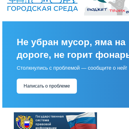
Не убран мусор, яма на
дороге, не горит фонар
Столкнулись с проблемой — сообщите о ней!
Написать о проблеме