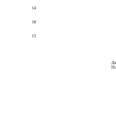
14
18
15
Да
По