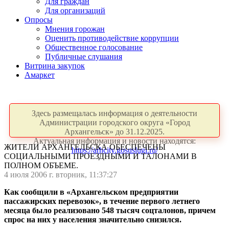
Для граждан
Для организаций
Опросы
Мнения горожан
Оценить противодействие коррупции
Общественное голосование
Публичные слушания
Витрина закупок
Амаркет
Здесь размещалась информация о деятельности
Администрации городского округа «Город
Архангельск» до 31.12.2025.
Актуальная информация и новости находятся:
ЖИТЕЛИ АРХАНГЕЛЬСКА ОБЕСПЕЧЕНЫ
https://arhcity.gosuslugi.ru/
СОЦИАЛЬНЫМИ ПРОЕЗДНЫМИ И ТАЛОНАМИ В
ПОЛНОМ ОБЪЕМЕ.
4 июля 2006 г. вторник, 11:37:27
Как сообщили в «Архангельском предприятии
пассажирских перевозок», в течение первого летнего
месяца было реализовано 548 тысяч соцталонов, причем
спрос на них у населения значительно снизился.