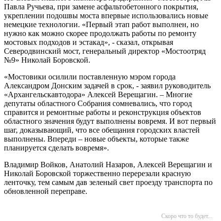
Павла Ручьева, при замене асфальтобетонного покрытия,
укреплении подошвы моста впервые использовались новые
немецкие технологии. «Первый этап работ выполнен, но
нужно как можно скорее продолжать работы по ремонту
мостовых подходов и эстакад», - сказал, открывая
Северодвинский мост, генеральный директор «Мостоотряд
№9» Николай Боровской.
«Мостовики осилили поставленную мэром города
Александром Донским задачей в срок, - заявил руководитель
«Архангельскавтодора» Алексей Верещагин. – Многие
депутаты областного Собрания сомневались, что город
справится и ремонтные работы и реконструкция объектов
областного значения будут выполнены вовремя. И вот первый
шаг, доказывающий, что все обещания городских властей
выполнены. Впереди – новые объекты, которые также
планируется сделать вовремя».
Владимир Войков, Анатолий Назаров, Алексей Верещагин и
Николай Боровской торжественно перерезали красную
ленточку, тем самым дав зеленый свет проезду транспорта по
обновленной переправе.
Скоро что то будет...