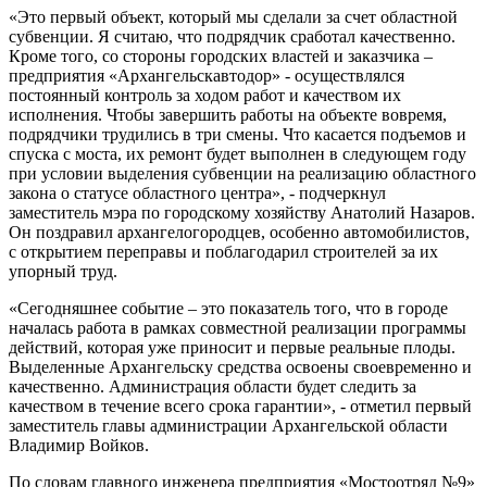
«Это первый объект, который мы сделали за счет областной
субвенции. Я считаю, что подрядчик сработал качественно.
Кроме того, со стороны городских властей и заказчика –
предприятия «Архангельскавтодор» - осуществлялся
постоянный контроль за ходом работ и качеством их
исполнения. Чтобы завершить работы на объекте вовремя,
подрядчики трудились в три смены. Что касается подъемов и
спуска с моста, их ремонт будет выполнен в следующем году
при условии выделения субвенции на реализацию областного
закона о статусе областного центра», - подчеркнул
заместитель мэра по городскому хозяйству Анатолий Назаров.
Он поздравил архангелогородцев, особенно автомобилистов,
с открытием переправы и поблагодарил строителей за их
упорный труд.
«Сегодняшнее событие – это показатель того, что в городе
началась работа в рамках совместной реализации программы
действий, которая уже приносит и первые реальные плоды.
Выделенные Архангельску средства освоены своевременно и
качественно. Администрация области будет следить за
качеством в течение всего срока гарантии», - отметил первый
заместитель главы администрации Архангельской области
Владимир Войков.
По словам главного инженера предприятия «Мостоотряд №9»