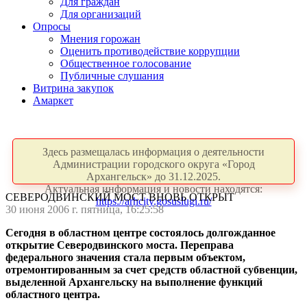
Для граждан
Для организаций
Опросы
Мнения горожан
Оценить противодействие коррупции
Общественное голосование
Публичные слушания
Витрина закупок
Амаркет
Здесь размещалась информация о деятельности
Администрации городского округа «Город
Архангельск» до 31.12.2025.
Актуальная информация и новости находятся:
СЕВЕРОДВИНСКИЙ МОСТ ВНОВЬ ОТКРЫТ
https://arhcity.gosuslugi.ru/
30 июня 2006 г. пятница, 16:25:58
Сегодня в областном центре состоялось долгожданное
открытие Северодвинского моста. Переправа
федерального значения стала первым объектом,
отремонтированным за счет средств областной субвенции,
выделенной Архангельску на выполнение функций
областного центра.