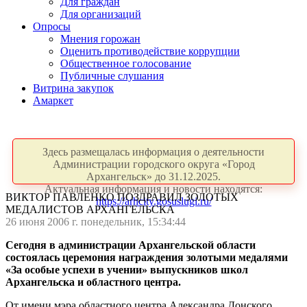
Для граждан
Для организаций
Опросы
Мнения горожан
Оценить противодействие коррупции
Общественное голосование
Публичные слушания
Витрина закупок
Амаркет
Здесь размещалась информация о деятельности
Администрации городского округа «Город
Архангельск» до 31.12.2025.
Актуальная информация и новости находятся:
ВИКТОР ПАВЛЕНКО ПОЗДРАВИЛ ЗОЛОТЫХ
https://arhcity.gosuslugi.ru/
МЕДАЛИСТОВ АРХАНГЕЛЬСКА
26 июня 2006 г. понедельник, 15:34:44
Сегодня в администрации Архангельской области
состоялась церемония награждения золотыми медалями
«За особые успехи в учении» выпускников школ
Архангельска и областного центра.
От имени мэра областного центра Александра Донского