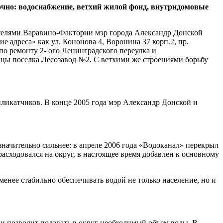
точно: водоснабжение, ветхий жилой фонд, внутридомовые
 жителями Варавино-Фактории мэр города Александр Донской
 адреса» как ул. Кононова 4, Воронина 37 корп.2, пр.
по ремонту 2- ого Ленинградского переулка и
ицы поселка Лесозавод №2. С ветхими же строениями борьбу
ликатчиков. В конце 2005 года мэр Александр Донской и
значительно сильнее: в апреле 2006 года «Водоканал» перекрыл
сходовался на округ, в настоящее время добавлен к основному
енее стабильно обеспечивать водой не только население, но и
 и позволит подавать в округ необходимый объем воды. В