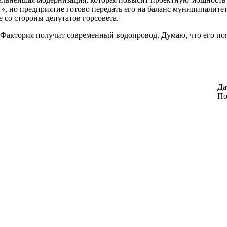
», но предприятие готово передать его на баланс муниципалит
 со стороны депутатов горсовета.
но-Фактория получит современный водопровод. Думаю, что его п
Да
По