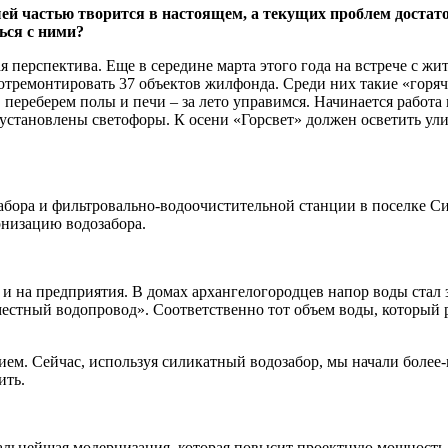
ьшей частью творится в настоящем, а текущих проблем доста
ься с ними?
ая перспектива. Еще в середине марта этого года на встрече с
тремонтировать 37 объектов жилфонда. Среди них такие «горячие
переберем полы и печи – за лето управимся. Начинается работа 
 установлены светофоры. К осени «Горсвет» должен осветить ул
абора и фильтровально-водоочистительной станции в поселке Си
низацию водозабора.
 и на предприятия. В домах архангелогородцев напор воды стал 
естный водопровод». Соответственно тот объем воды, который ра
ем. Сейчас, используя силикатный водозабор, мы начали более-м
ить.
 дальнейшая модернизация, которая повысит проектную мощность