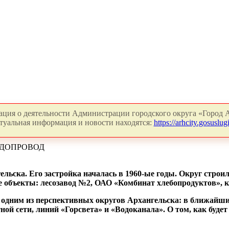
ция о деятельности Администрации городского округа «Город А
туальная информация и новости находятся:
https://arhcity.gosuslugi
ОДОПРОВОД
ьска. Его застройка началась в 1960-ые годы. Округ строил
бъекты: лесозавод №2, ОАО «Комбинат хлебопродуктов», ки
одним из перспективных округов Архангельска: в ближайшие
ной сети, линий «Горсвета» и «Водоканала». О том, как буде