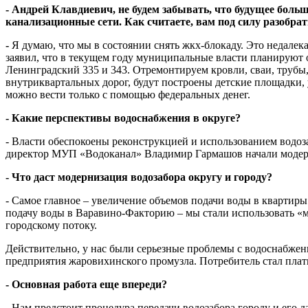
- Андрей Клавдиевич, не будем забывать, что будущее бол
канализационные сети. Как считаете, вам под силу разобрат
-
Я думаю, что мы в состоянии снять жкх-блокаду. Это недалек
заявил, что в текущем году муниципальные власти планируют о
Ленинградский 335 и 343. Отремонтируем кровли, сваи, трубы, 
внутриквартальных дорог, будут построены детские площадки,
можно вести только с помощью федеральных денег.
- Какие перспективы водоснабжения в округе?
- Власти обеспокоены реконструкцией и использованием водоз
директор МУП «Водоканал» Владимир Гармашов начали модер
- Что даст модернизация водозабора округу и городу?
- Самое главное – увеличение объемов подачи воды в квартиры
подачу воды в Варавино-Факторию – мы стали использовать «м
городскому потоку.
Действительно, у нас были серьезные проблемы с водоснабжени
предприятия жаровихинского промузла. Потребитель стал плат
- Основная работа еще впереди?
- Нам предстоит процедура передачи водозабора городу и его