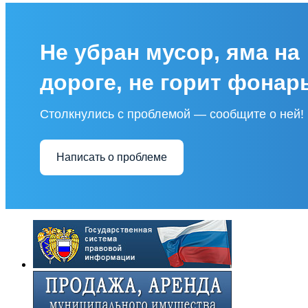
Не убран мусор, яма на
дороге, не горит фонар
Столкнулись с проблемой — сообщите о ней!
Написать о проблеме