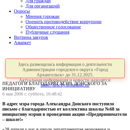
Для граждан
Для организаций
Опросы
Мнения горожан
Оценить противодействие коррупции
Общественное голосование
Публичные слушания
Витрина закупок
Амаркет
Здесь размещалась информация о деятельности
Администрации городского округа «Город
Архангельск» до 31.12.2025.
Актуальная информация и новости находятся:
ПЕДАГОГИ БЛАГОДАРЯТ МЭРА ДОНСКОГО ЗА
https://arhcity.gosuslugi.ru/
ИНИЦИАТИВУ
6 мая 2006 г. суббота, 16:48:42
В адрес мэра города Александра Донского поступило
письмо с благодарностью от коллектива школы №68 за
инициативу мэрии в проведении акции «Предприниматели
– школе!»
«28 апреля у нас в школе департаментом экономики и