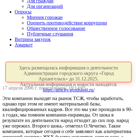
Для граждан
Для организаций
Опросы
Мнения горожан
Оценить противодействие коррупции
Общественное голосование
Публичные слушания
Витрина закупок
Амаркет
Здесь размещалась информация о деятельности
Администрации городского округа «Город
Архангельск» до 31.12.2025.
Актуальная информация и новости находятся:
17 апреля 2006 г. понедельник, 19:14:05
https://arhcity.gosuslugi.ru/
Эти компании выходят на рынок ТСЖ, чтобы заработать,
однако при этом не имеют материальной базы,
квалифицированных кадров. Все это мы уже проходили в 90-
х годах, мы помним компании-пирамиды. От шока в
результате их деятельности народ отходит до сих пор. народ
уже пережил. Второго шока,- отметил О.Чечитко. Такие
компании, которые сегодня о себе заявляют как альтернатива
имеющей системы ЖКХ быстро испарятся, сорвав куш, а