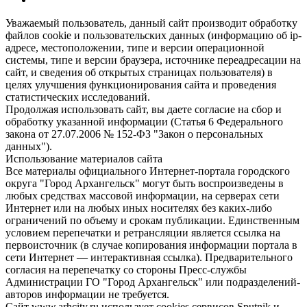
Уважаемый пользователь, данный сайт производит обработку
файлов cookie и пользовательских данных (информацию об ip-
адресе, местоположении, типе и версии операционной
системы, типе и версии браузера, источнике переадресации на
сайт, и сведения об открытых страницах пользователя) в
целях улучшения функционирования сайта и проведения
статистических исследований.
Продолжая использовать сайт, вы даете согласие на сбор и
обработку указанной информации (Статья 6 Федерального
закона от 27.07.2006 № 152-ФЗ "Закон о персональных
данных").
Использование материалов сайта
Все материалы официального Интернет-портала городского
округа "Город Архангельск" могут быть воспроизведены в
любых средствах массовой информации, на серверах сети
Интернет или на любых иных носителях без каких-либо
ограничений по объему и срокам публикации. Единственным
условием перепечатки и ретрансляции является ссылка на
первоисточник (в случае копирования информации портала в
сети Интернет — интерактивная ссылка). Предварительного
согласия на перепечатку со стороны Пресс-службы
Администрации ГО "Город Архангельск" или подразделений-
авторов информации не требуется.
Сайт www.arhcity.ru использует cookies сервисов Sputnik и