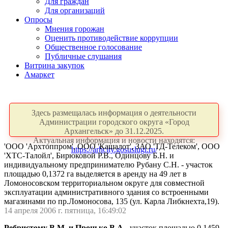
Для граждан
Для организаций
Опросы
Мнения горожан
Оценить противодействие коррупции
Общественное голосование
Публичные слушания
Витрина закупок
Амаркет
Здесь размещалась информация о деятельности
Администрации городского округа «Город
Архангельск» до 31.12.2025.
Актуальная информация и новости находятся:
'ООО 'Архтоппром', ООО 'Кашалот', ЗАО 'ТД-Телеком', ООО
https://arhcity.gosuslugi.ru/
'ХТС-Талойл', Бирюковой Р.В., Одинцову Б.Н. и
индивидуальному предпринимателю Рубану С.Н. - участок
площадью 0,1372 га выделяется в аренду на 49 лет в
Ломоносовском территориальном округе для совместной
эксплуатации административного здания со встроенными
магазинами по пр.Ломоносова, 135 (ул. Карла Либкнехта,19).
14 апреля 2006 г. пятница, 16:49:02
Ребристому В.М. и Пронько В.А.
-участок площадью 0,1459