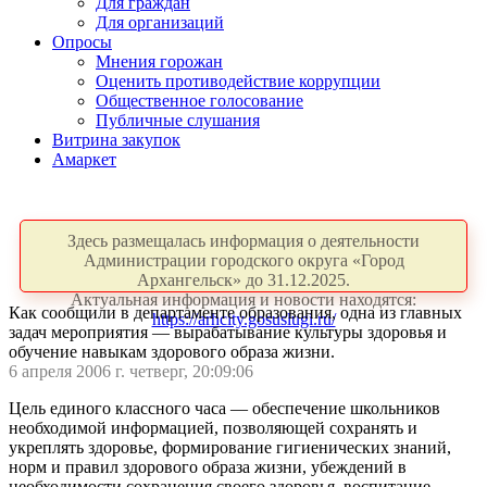
Для граждан
Для организаций
Опросы
Мнения горожан
Оценить противодействие коррупции
Общественное голосование
Публичные слушания
Витрина закупок
Амаркет
Здесь размещалась информация о деятельности
Администрации городского округа «Город
Архангельск» до 31.12.2025.
Актуальная информация и новости находятся:
Как сообщили в департаменте образования, одна из главных
https://arhcity.gosuslugi.ru/
задач мероприятия — вырабатывание культуры здоровья и
обучение навыкам здорового образа жизни.
6 апреля 2006 г. четверг, 20:09:06
Цель единого классного часа — обеспечение школьников
необходимой информацией, позволяющей сохранять и
укреплять здоровье, формирование гигиенических знаний,
норм и правил здорового образа жизни, убеждений в
необходимости сохранения своего здоровья, воспитание