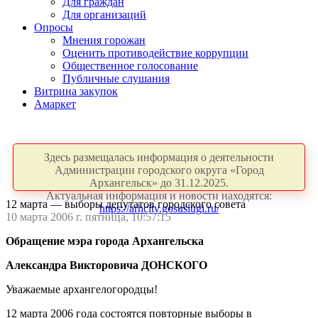
Для граждан
Для организаций
Опросы
Мнения горожан
Оценить противодействие коррупции
Общественное голосование
Публичные слушания
Витрина закупок
Амаркет
Здесь размещалась информация о деятельности
Администрации городского округа «Город
Архангельск» до 31.12.2025.
Актуальная информация и новости находятся:
12 марта — выборы депутатов городского совета
https://arhcity.gosuslugi.ru/
10 марта 2006 г. пятница, 10:57:15
Обращение мэра города Архангельска
Александра Викторовича ДОНСКОГО
Уважаемые архангелогородцы!
12 марта 2006 года состоятся повторные выборы в