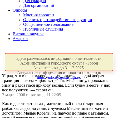
Для граждан
Для организаций
Опросы
Мнения горожан
Оценить противодействие коррупции
Общественное голосование
Публичные слушания
Витрина закупок
Амаркет
Здесь размещалась информация о деятельности
Администрации городского округа «Город
Архангельск» до 31.12.2025.
Актуальная информация и новости находятся:
'Я рад, что в нашем городе возродилась еще одна добрая
https://arhcity.gosuslugi.ru/
традиция — всем миром встречать Масленицу, провожать
зиму и радоваться приходу весны. Если будем вместе, у нас
все получится', — сказал он.
3 марта 2006 г. пятница, 11:22:09
Как и двести лет назад , масленичный поезд (старинная
рыбацкая лодка на санях с чучелом Масленицы на мачте и
логотипом 'Малые Корелы' на парусе) во главе с атаманом,
толпой ряженых и гармонистами прибыл в Архангельск.