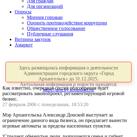
Для граждан
Для организаций
Опросы
Мнения горожан
Оценить противодействие коррупции
Общественное голосование
Публичные слушания
Витрина закупок
Амаркет
Здесь размещалась информация о деятельности
Администрации городского округа «Город
Архангельск» до 31.12.2025.
Актуальная информация и новости находятся:
Как известно, очередная сессия облсобрания будет
https://arhcity.gosuslugi.ru/
рассматривать законопроект, регламентирующий игровой
бизнес.
27 февраля 2006 г. понедельник, 18:53:20
Мэр Архангельска Александр Донской выступает за
ограничение данного вида бизнеса, он предлагает вынести
игровые автоматы за пределы населенных пунктов.
'Страдают обманутые люди, разрушаются семьи и гибнет