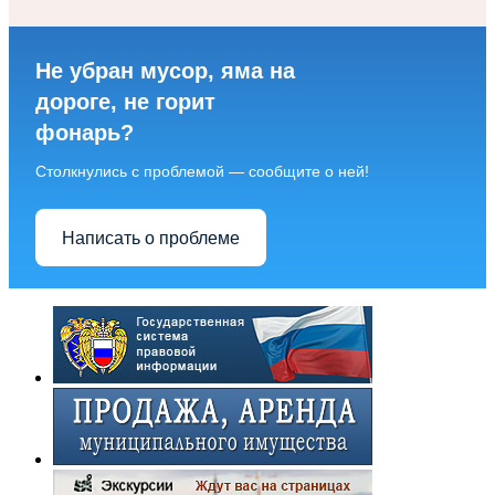
Не убран мусор, яма на
дороге, не горит
фонарь?
Столкнулись с проблемой — сообщите о ней!
Написать о проблеме