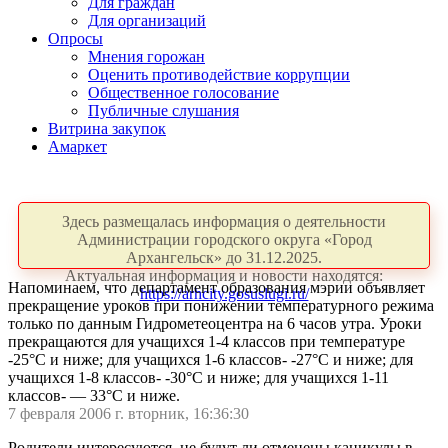
Для граждан
Для организаций
Опросы
Мнения горожан
Оценить противодействие коррупции
Общественное голосование
Публичные слушания
Витрина закупок
Амаркет
Здесь размещалась информация о деятельности
Администрации городского округа «Город
Архангельск» до 31.12.2025.
Актуальная информация и новости находятся:
Напоминаем, что департамент образования мэрии объявляет
https://arhcity.gosuslugi.ru/
прекращение уроков при понижении температурного режима
только по данным Гидрометеоцентра на 6 часов утра. Уроки
прекращаются для учащихся 1-4 классов при температуре
-25°С и ниже; для учащихся 1-6 классов- -27°С и ниже; для
учащихся 1-8 классов- -30°С и ниже; для учащихся 1-11
классов- — 33°С и ниже.
7 февраля 2006 г. вторник, 16:36:30
Родители интересуются, не будут ли отменены каникулы в