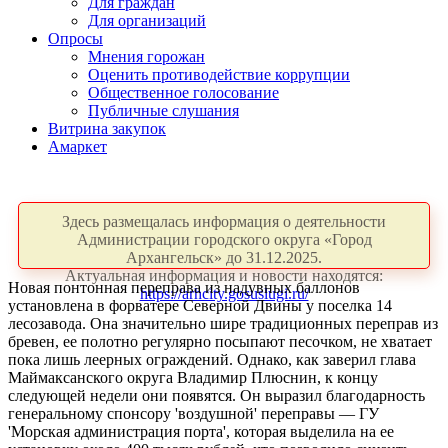
Для граждан
Для организаций
Опросы
Мнения горожан
Оценить противодействие коррупции
Общественное голосование
Публичные слушания
Витрина закупок
Амаркет
Здесь размещалась информация о деятельности
Администрации городского округа «Город
Архангельск» до 31.12.2025.
Актуальная информация и новости находятся:
Новая понтонная переправа из надувных баллонов
https://arhcity.gosuslugi.ru/
установлена в форватере Северной Двины у поселка 14
лесозавода. Она значительно шире традиционных переправ из
бревен, ее полотно регулярно посыпают песочком, не хватает
пока лишь леерных ограждений. Однако, как заверил глава
Маймаксанского округа Владимир Плюснин, к концу
следующей недели они появятся. Он выразил благодарность
генеральному спонсору 'воздушной' переправы — ГУ
'Морская администрация порта', которая выделила на ее