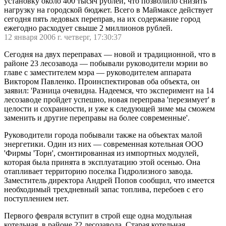
установку около 400 тысяч рублей, что позволило снизить
нагрузку на городской бюджет. Всего в Маймаксе действует
сегодня пять ледовых переправ, на их содержание город
ежегодно расходует свыше 2 миллионов рублей.
12 января 2006 г. четверг, 17:30:37
Сегодня на двух переправах — новой и традиционной, что в
районе 23 лесозавода — побывали руководители мэрии во
главе с заместителем мэра — руководителем аппарата
Виктором Павленко. Проинспектировав оба объекта, он
заявил: 'Разница очевидна. Надеемся, что эксперимент на 14
лесозаводе пройдет успешно, новая переправа 'перезимует' в
целости и сохранности, и уже к следующей зиме мы сможем
заменить и другие переправы на более современные'.
Руководители города побывали также на объектах малой
энергетики. Один из них — современная котельная ООО
'Фирмы 'Торн', смонтированная из импортных модулей,
которая была принята в эксплуатацию этой осенью. Она
отапливает территорию поселка Гидролизного завода.
Заместитель директора Андрей Попов сообщил, что имеется
необходимый трехдневный запас топлива, перебоев с его
поступлением нет.
Первого февраля вступит в строй еще одна модульная
котельная, в районе 22 лесозавода. Старая котельная