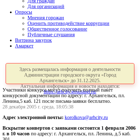
Для граждан
Для организаций
Опросы
Мнения горожан
Оценить противодействие коррупции
Общественное голосование
Публичные слушания
Витрина закупок
Амаркет
Здесь размещалась информация о деятельности
Администрации городского округа «Город
Архангельск» до 31.12.2025.
Актуальная информация и новости находятся:
Участники конкурса могут получить полный пакет
https://arhcity.gosuslugi.ru/
конкурсной документации по адресу: г. Архангельск, пл.
Ленина,5 каб. 121 после письма-заявки бесплатно.
28 декабря 2005 г. среда, 18:05:38
Адрес электронной почты:
korolkova@arhcity.ru
Вскрытие конвертов с заявками состоится 1 февраля 2006
г. в 10 часов
по адресу: г. Архангельск, пл. Ленина, д.5 каб.
301.