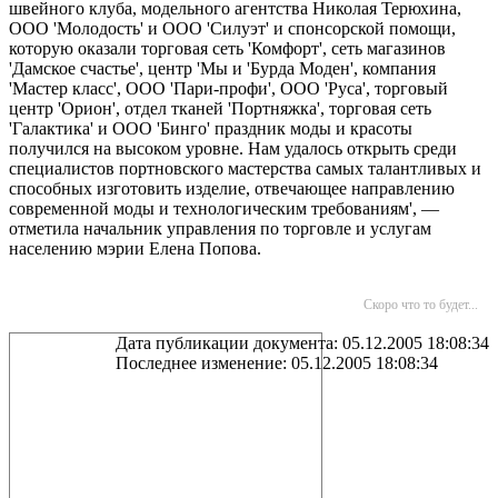
швейного клуба, модельного агентства Николая Терюхина,
ООО 'Молодость' и ООО 'Силуэт' и спонсорской помощи,
которую оказали торговая сеть 'Комфорт', сеть магазинов
'Дамское счастье', центр 'Мы и 'Бурда Моден', компания
'Мастер класс', ООО 'Пари-профи', ООО 'Руса', торговый
центр 'Орион', отдел тканей 'Портняжка', торговая сеть
'Галактика' и ООО 'Бинго' праздник моды и красоты
получился на высоком уровне. Нам удалось открыть среди
специалистов портновского мастерства самых талантливых и
способных изготовить изделие, отвечающее направлению
современной моды и технологическим требованиям', —
отметила начальник управления по торговле и услугам
населению мэрии Елена Попова.
Скоро что то будет...
Дата публикации документа: 05.12.2005 18:08:34
Последнее изменение: 05.12.2005 18:08:34