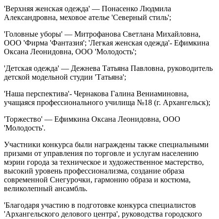
'Верхняя женская одежда' — Понасенко Людмила
Александровна, меховое ателье 'Северный стиль';
'Головные уборы' — Митрофанова Светлана Михайловна,
ООО 'Фирма 'Фантазия'; 'Легкая женская одежда'- Ефимкина
Оксана Леонидовна, ООО 'Молодость';
'Детская одежда' — Дежнева Татьяна Павловна, руководитель
детской модельной студии 'Татьяна';
'Наша перспектива'- Чернакова Галина Вениаминовна,
учащаяся профессионального училища №18 (г. Архангельск);
'Торжество' — Ефимкина Оксана Леонидовна, ООО
'Молодость'.
Участники конкурса были награждены также специальными
призами от управления по торговле и услугам населению
мэрии города за техническое и художественное мастерство,
высокий уровень профессионализма, создание образа
современной Снегурочки, гармонию образа и костюма,
великолепный ансамбль.
'Благодаря участию в подготовке конкурса специалистов
'Архангельского делового центра', руководства городского