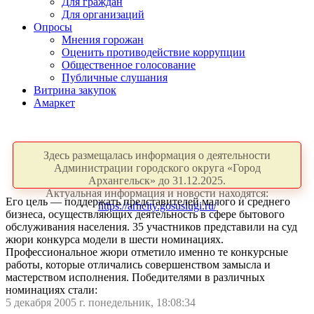
Для граждан
Для организаций
Опросы
Мнения горожан
Оценить противодействие коррупции
Общественное голосование
Публичные слушания
Витрина закупок
Амаркет
Здесь размещалась информация о деятельности
Администрации городского округа «Город
Архангельск» до 31.12.2025.
Актуальная информация и новости находятся:
Его цель — поддержать представителей малого и среднего
https://arhcity.gosuslugi.ru/
бизнеса, осуществляющих деятельность в сфере бытового
обслуживания населения. 35 участников представили на суд
жюри конкурса модели в шести номинациях.
Профессиональное жюри отметило именно те конкурсные
работы, которые отличались совершенством замысла и
мастерством исполнения. Победителями в различных
номинациях стали:
5 декабря 2005 г. понедельник, 18:08:34